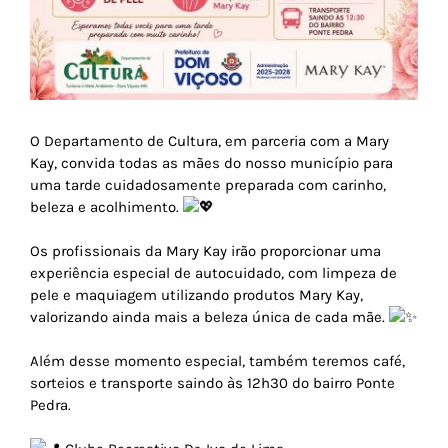
Política de Privacidade e Proteção de Dados – LGPD
Assistência Social
Plano de Desenvolvimento Econômico Local de Dom Viçoso
Como chegar?
Convênios
Ano 2023
Fiscalizando com o TCE
Direito de acesso à informação – Lei nº 12.527/2011
Educação
Licitações e Contratos
Despesas com Folha de Pagamento
Ano 2022
NFSe
Governo Digital – Lei nº 1.429/2021
O Departamento de Cultura, em parceria com a Mary
Cultura, Esporte e Lazer
Termos Aditivos de Contratos
Licitações e Contratos
Documentos Públicos
Ano 2021
E-SIC
Kay, convida todas as mães do nosso município para
uma tarde cuidadosamente preparada com carinho,
Finanças
Aviso de Dispensa – Lei 14.133/2021
Termos Aditivos
Portal da Transparência
Ano 2020
Ouvidoria
beleza e acolhimento.
Os profissionais da Mary Kay irão proporcionar uma
Obras e Serviços Urbanos
Aviso de Dispensa – Lei 14.133/2021
Ano 2019
Perguntas Frequentes – FAQ
experiência especial de autocuidado, com limpeza de
pele e maquiagem utilizando produtos Mary Kay,
Saúde
Anos anteriores
valorizando ainda mais a beleza única de cada mãe.
Transportes
Ano 2018
Além desse momento especial, também teremos café,
sorteios e transporte saindo às 12h30 do bairro Ponte
Pedra.
Ano 2017