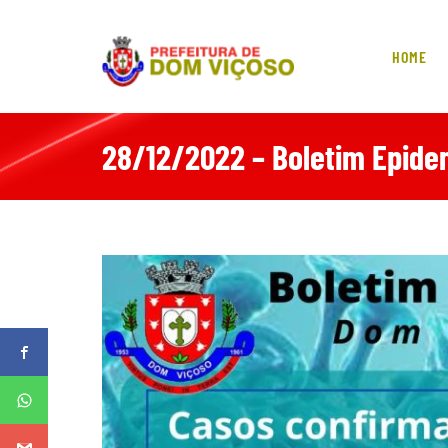
Skip
to
content
HOME
28/12/2022 – Boletim Epide
View
Larger
Image